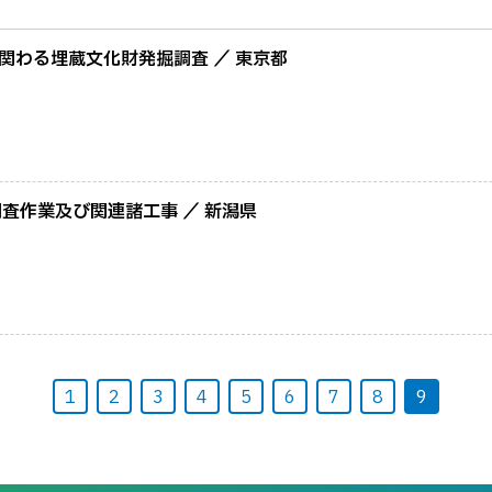
関わる埋蔵文化財発掘調査 ／ 東京都
査作業及び関連諸工事 ／ 新潟県
1
2
3
4
5
6
7
8
9